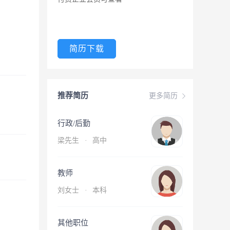
简历下载
推荐简历
更多简历
行政/后勤
梁先生
·
高中
教师
刘女士
·
本科
其他职位